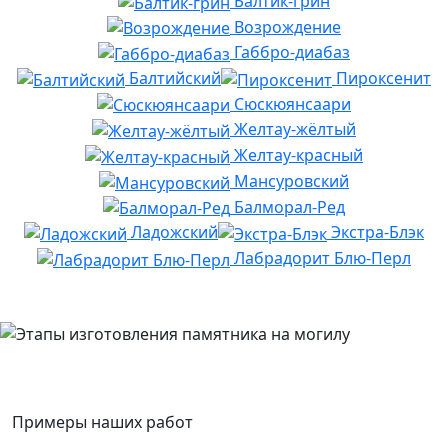
Балтик-грин
Возрождение
Габбро-диабаз
Балтийский
Пироксенит
Сюскюянсаари
Желтау-жёлтый
Желтау-красный
Мансуровский
Балморал-Ред
Ладожский
Экстра-Блэк
Лабрадорит Блю-Перл
Примеры наших работ