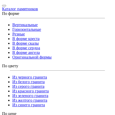
Каталог памятников
По форме
Вертикальные
Горизонтальные
Резные
В форме креста
В форме скалы
В форме сердца
В форме ангела
Оригинальной формы
По цвету
Из черного гранита
Из белого гранита
Из серого гранита
Из красного гранита
Из зеленого гранита
Из желтого гранита
Из синего гранита
По цене