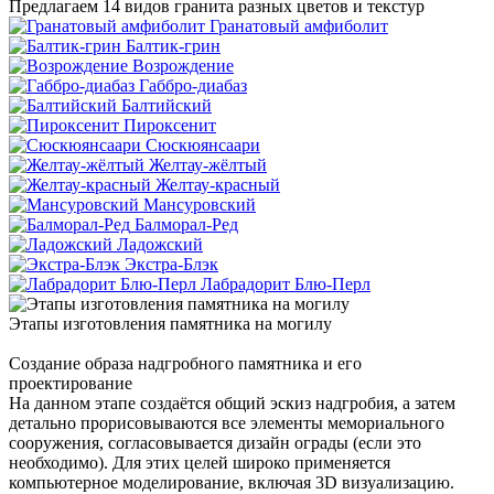
Предлагаем 14 видов гранита разных цветов и текстур
Гранатовый амфиболит
Балтик-грин
Возрождение
Габбро-диабаз
Балтийский
Пироксенит
Сюскюянсаари
Желтау-жёлтый
Желтау-красный
Мансуровский
Балморал-Ред
Ладожский
Экстра-Блэк
Лабрадорит Блю-Перл
Этапы изготовления памятника на могилу
Cоздание образа надгробного памятника и его
проектирование
На данном этапе создаётся общий эскиз надгробия, а затем
детально прорисовываются все элементы мемориального
сооружения, согласовывается дизайн ограды (если это
необходимо). Для этих целей широко применяется
компьютерное моделирование, включая 3D визуализацию.