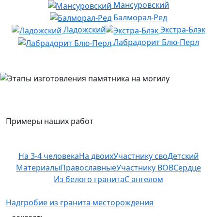
Мансуровский
Балморал-Ред
Ладожский
Экстра-Блэк
Лабрадорит Блю-Перл
Примеры наших работ
На 3-4 человека
На двоих
Участнику сво
Детский
Материалы
Православные
Участнику ВОВ
Сердце
Из белого гранита
С ангелом
Надгробие из гранита месторождения