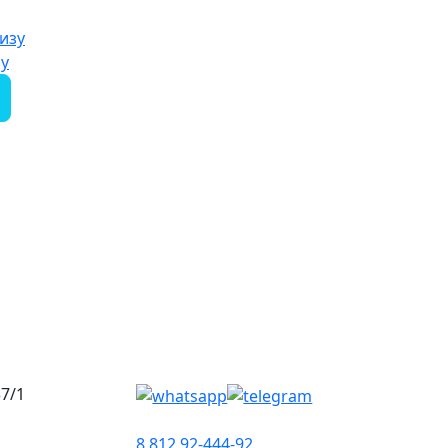
зу
37/1
8 812 92-444-92