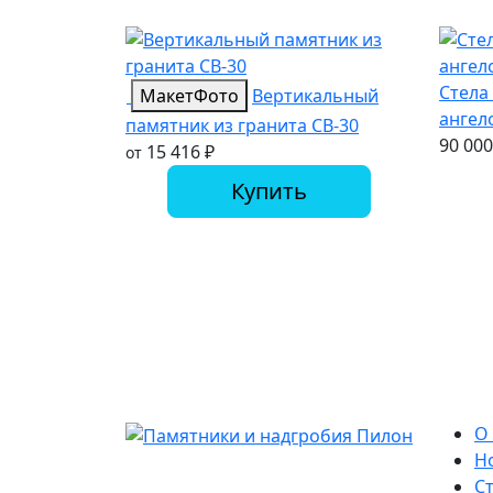
Стела
Макет
Фото
Вертикальный
ангел
памятник из гранита СВ-30
90 00
15 416
₽
от
Купить
О
Н
С