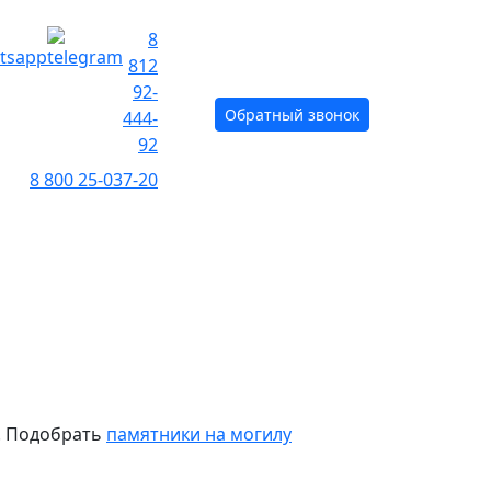
8
812
92-
Обратный звонок
444-
92
8 800 25-037-20
О предприятии
Контакты
е. Подобрать
памятники на могилу