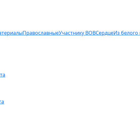
атериалы
Православные
Участнику ВОВ
Сердце
Из белого
та
та