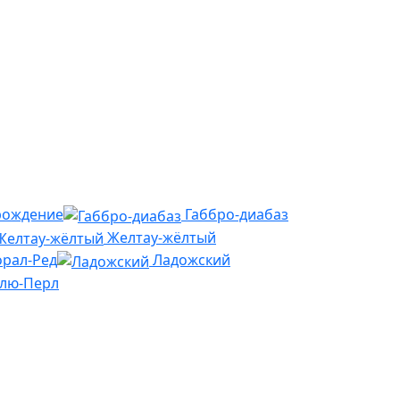
рождение
Габбро-диабаз
Желтау-жёлтый
рал-Ред
Ладожский
Блю-Перл