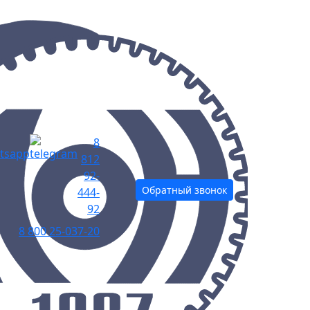
8
812
92-
Обратный звонок
444-
92
8 800 25-037-20