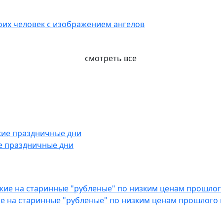
воих человек с изображением ангелов
смотреть все
е праздничные дни
е на старинные "рубленые" по низким ценам прошлого 