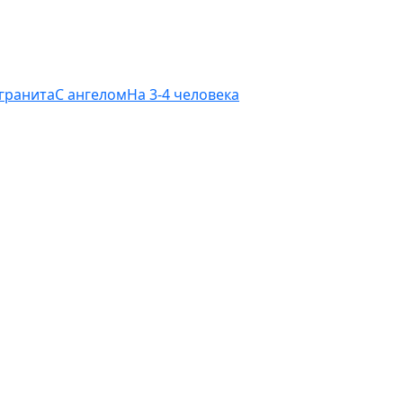
 гранита
С ангелом
На 3-4 человека