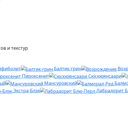
ов и текстур
мфиболит
Балтик-грин
Воз
Пироксенит
Сюскюянсаари
ный
Мансуровский
Балмо
Экстра-Блэк
Лабрадорит 