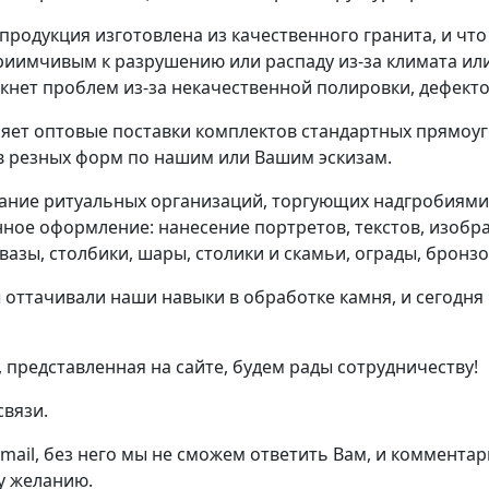
продукция изготовлена из качественного гранита, и что
приимчивым к разрушению или распаду из-за климата ил
кнет проблем из-за некачественной полировки, дефект
ет оптовые поставки комплектов стандартных прямоугол
в резных форм по нашим или Вашим эскизам.
ние ритуальных организаций, торгующих надгробиями 
ное оформление: нанесение портретов, текстов, изобр
вазы, столбики, шары, столики и скамьи, ограды, бронз
 оттачивали наши навыки в обработке камня, и сегодня
 представленная на сайте, будем рады сотрудничеству!
связи.
-mail, без него мы не сможем ответить Вам, и коммента
у желанию.