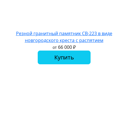
Резной гранитный памятник СВ-223 в виде
новгородского креста с распятием
66 000
₽
от
Купить