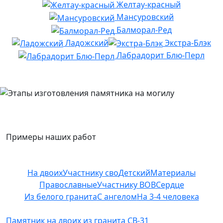
Желтау-красный
Мансуровский
Балморал-Ред
Ладожский
Экстра-Блэк
Лабрадорит Блю-Перл
Примеры наших работ
На двоих
Участнику сво
Детский
Материалы
Православные
Участнику ВОВ
Сердце
Из белого гранита
С ангелом
На 3-4 человека
Памятник на двоих из гранита СВ-31