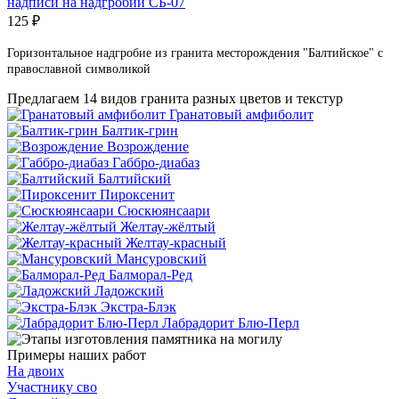
надписи на надгробии СБ-07
125
₽
Горизонтальное надгробие из гранита месторождения "Балтийское" с
православной символикой
Предлагаем 14 видов гранита разных цветов и текстур
Гранатовый амфиболит
Балтик-грин
Возрождение
Габбро-диабаз
Балтийский
Пироксенит
Сюскюянсаари
Желтау-жёлтый
Желтау-красный
Мансуровский
Балморал-Ред
Ладожский
Экстра-Блэк
Лабрадорит Блю-Перл
Примеры наших работ
На двоих
Участнику сво