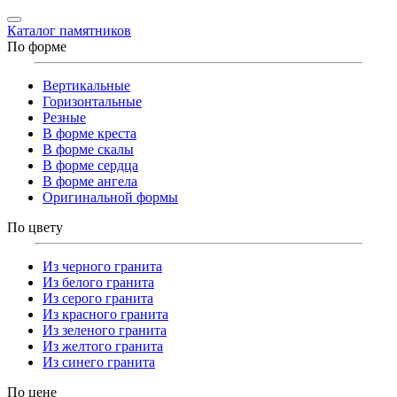
Каталог памятников
По форме
Вертикальные
Горизонтальные
Резные
В форме креста
В форме скалы
В форме сердца
В форме ангела
Оригинальной формы
По цвету
Из черного гранита
Из белого гранита
Из серого гранита
Из красного гранита
Из зеленого гранита
Из желтого гранита
Из синего гранита
По цене