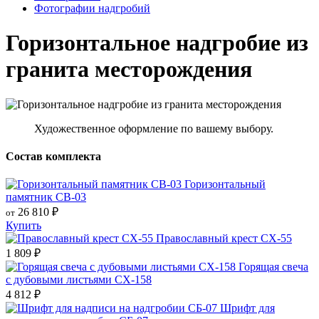
Фотографии надгробий
Горизонтальное надгробие из
гранита месторождения
Художественное оформление по вашему выбору.
Состав комплекта
Горизонтальный
памятник СВ-03
26 810
₽
от
Купить
Православный крест СХ-55
1 809
₽
Горящая свеча
с дубовыми листьями СХ-158
4 812
₽
Шрифт для