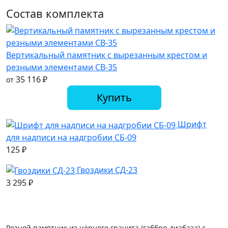
Состав комплекта
Вертикальный памятник с вырезанным крестом и
резными элементами СВ-35
35 116
₽
от
Купить
Шрифт
для надписи на надгробии СБ-09
125
₽
Гвоздики СД-23
3 295
₽
Резной памятник из чёрного гранита (габбро-диабаза) с