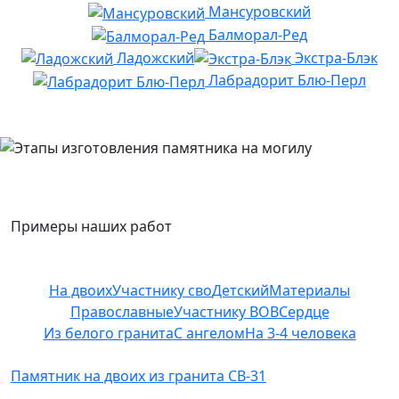
Мансуровский
Балморал-Ред
Ладожский
Экстра-Блэк
Лабрадорит Блю-Перл
Примеры наших работ
На двоих
Участнику сво
Детский
Материалы
Православные
Участнику ВОВ
Сердце
Из белого гранита
С ангелом
На 3-4 человека
Памятник на двоих из гранита СВ-31