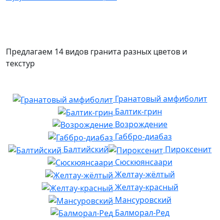
Предлагаем 14 видов гранита разных цветов и
текстур
Гранатовый амфиболит
Балтик-грин
Возрождение
Габбро-диабаз
Балтийский
Пироксенит
Сюскюянсаари
Желтау-жёлтый
Желтау-красный
Мансуровский
Балморал-Ред