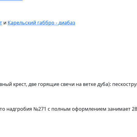
т
и
Карельский габбро - диабаз
ный крест, две горящие свечи на ветке дуба): пескостр
ото надгробия №271 с полным оформлением занимает 28