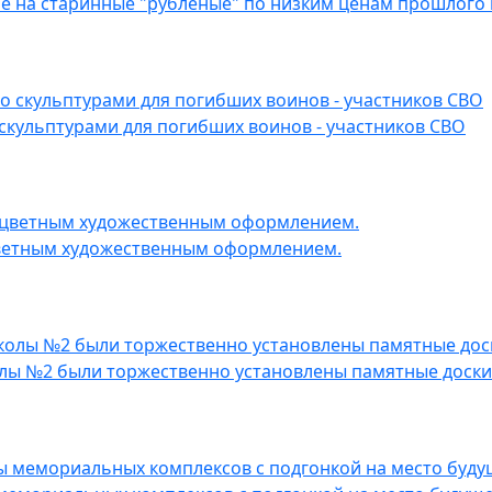
е на старинные "рубленые" по низким ценам прошлого 
скульптурами для погибших воинов - участников СВО
цветным художественным оформлением.
колы №2 были торжественно установлены памятные доски