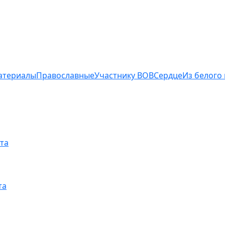
атериалы
Православные
Участнику ВОВ
Сердце
Из белого
та
та