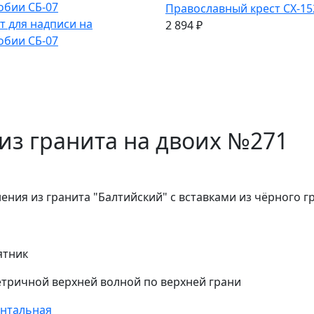
Православный крест СХ-15
 для надписи на
2 894
₽
обии СБ-07
из гранита на двоих №271
ния из гранита "Балтийский" с вставками из чёрного г
ятник
тричной верхней волной по верхней грани
онтальная