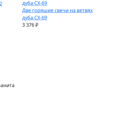
2
Две горящие свечи на ветвях
дуба СХ-69
3 376
₽
ранита