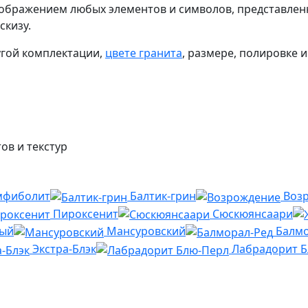
изображением любых элементов и символов, представле
скизу.
угой комплектации,
цвете гранита
, размере, полировке 
ов и текстур
мфиболит
Балтик-грин
Воз
Пироксенит
Сюскюянсаари
ный
Мансуровский
Балмо
Экстра-Блэк
Лабрадорит 