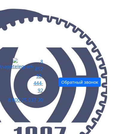
8
812
92-
Обратный звонок
444-
92
8 800 25-037-20