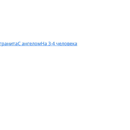
 гранита
С ангелом
На 3-4 человека