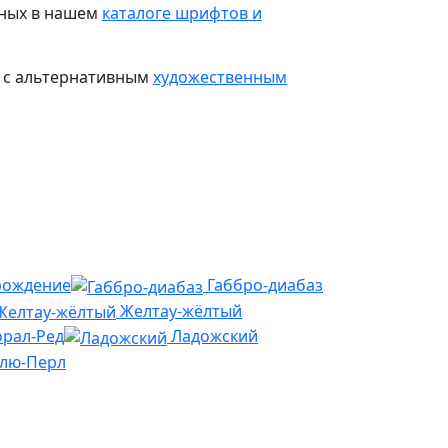
нных в нашем
каталоге шрифтов и
и с альтернативным
художественным
рождение
Габбро-диабаз
Желтау-жёлтый
рал-Ред
Ладожский
Блю-Перл