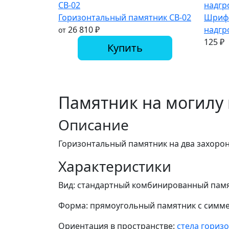
Горизонтальный памятник СВ-02
Шрифт
26 810
₽
надгр
от
125
₽
Купить
Памятник на могилу 
Описание
Горизонтальный памятник на два захороне
Характеристики
Вид: стандартный комбинированный пам
Форма: прямоугольный памятник с симме
Ориентация в пространстве:
стела гориз