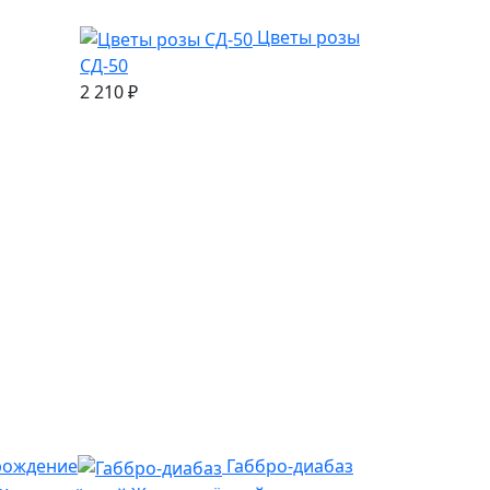
Цветы розы
СД-50
2 210
₽
рождение
Габбро-диабаз