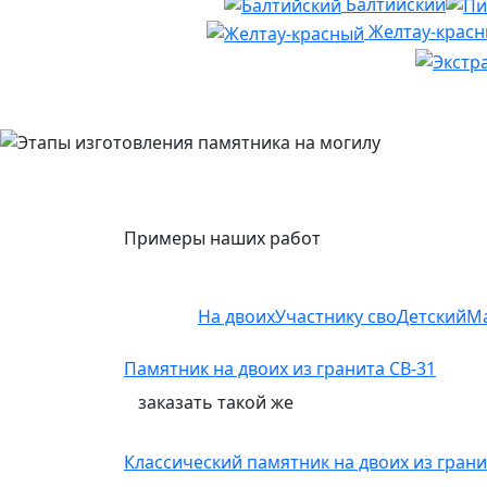
Балтийский
Желтау-крас
Примеры наших работ
На двоих
Участнику сво
Детский
М
Памятник на двоих из гранита СВ-31
заказать
такой же
Классический памятник на двоих из грани