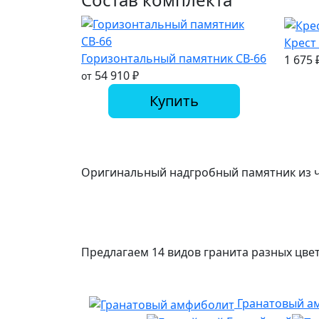
Крест
Горизонтальный памятник СВ-66
1 675
54 910
₽
от
Купить
Оригинальный надгробный памятник из ч
Предлагаем 14 видов гранита разных цвет
Гранатовый а