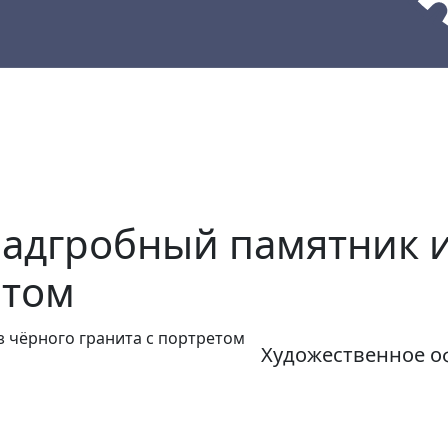
кции
Материалы
Наши работы
адгробный памятник и
етом
Художественное о