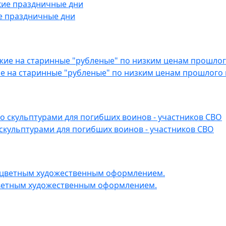
е праздничные дни
е на старинные "рубленые" по низким ценам прошлого 
скульптурами для погибших воинов - участников СВО
цветным художественным оформлением.