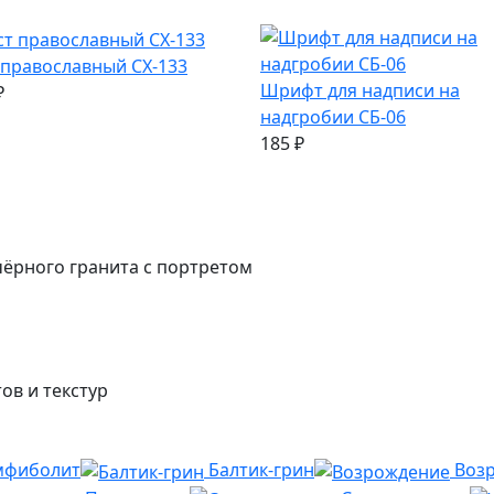
 православный СХ-133
Шрифт для надписи на
₽
надгробии СБ-06
185
₽
ёрного гранита с портретом
ов и текстур
мфиболит
Балтик-грин
Воз