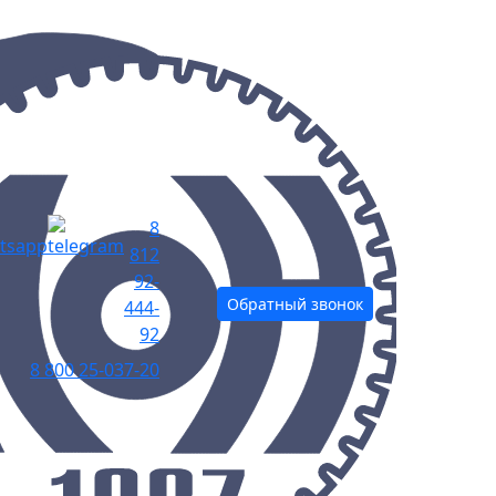
8
812
92-
Обратный звонок
444-
92
8 800 25-037-20