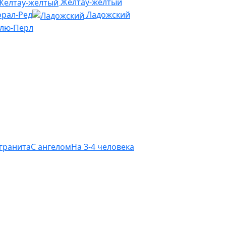
Желтау-жёлтый
рал-Ред
Ладожский
Блю-Перл
 гранита
С ангелом
На 3-4 человека