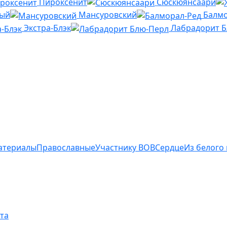
Пироксенит
Сюскюянсаари
ный
Мансуровский
Балмо
Экстра-Блэк
Лабрадорит 
атериалы
Православные
Участнику ВОВ
Сердце
Из белого
та