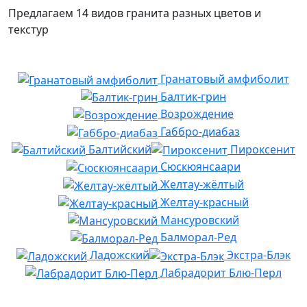
Предлагаем 14 видов гранита разных цветов и
текстур
Гранатовый амфиболит
Балтик-грин
Возрождение
Габбро-диабаз
Балтийский
Пироксенит
Сюскюянсаари
Желтау-жёлтый
Желтау-красный
Мансуровский
Балморал-Ред
Ладожский
Экстра-Блэк
Лабрадорит Блю-Перл