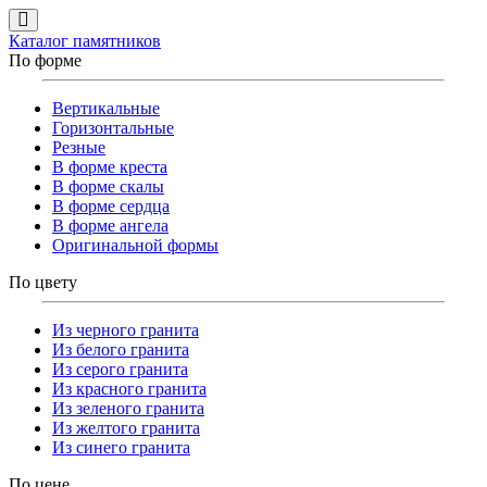
Каталог памятников
По форме
Вертикальные
Горизонтальные
Резные
В форме креста
В форме скалы
В форме сердца
В форме ангела
Оригинальной формы
По цвету
Из черного гранита
Из белого гранита
Из серого гранита
Из красного гранита
Из зеленого гранита
Из желтого гранита
Из синего гранита
По цене