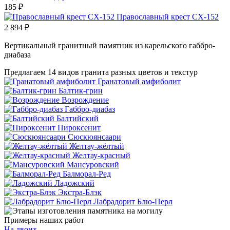
185
₽
Православный крест СХ-152
2 894
₽
Вертикальный гранитный памятник из карельского габбро-
диабаза
Предлагаем 14 видов гранита разных цветов и текстур
Гранатовый амфиболит
Балтик-грин
Возрождение
Габбро-диабаз
Балтийский
Пироксенит
Сюскюянсаари
Желтау-жёлтый
Желтау-красный
Мансуровский
Балморал-Ред
Ладожский
Экстра-Блэк
Лабрадорит Блю-Перл
Примеры наших работ
На двоих