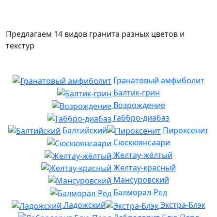
Предлагаем 14 видов гранита разных цветов и
текстур
Гранатовый амфиболит
Балтик-грин
Возрождение
Габбро-диабаз
Балтийский
Пироксенит
Сюскюянсаари
Желтау-жёлтый
Желтау-красный
Мансуровский
Балморал-Ред
Ладожский
Экстра-Блэк