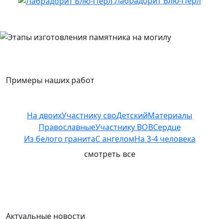
Лабрадорит Блю-Перл
Примеры наших работ
На двоих
Участнику сво
Детский
Материалы
Православные
Участнику ВОВ
Сердце
Из белого гранита
С ангелом
На 3-4 человека
смотреть все
Актуальные новости