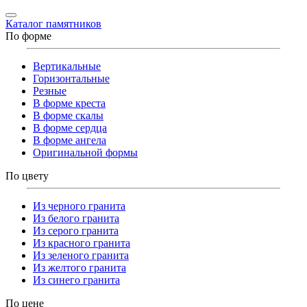
Каталог памятников
По форме
Вертикальные
Горизонтальные
Резные
В форме креста
В форме скалы
В форме сердца
В форме ангела
Оригинальной формы
По цвету
Из черного гранита
Из белого гранита
Из серого гранита
Из красного гранита
Из зеленого гранита
Из желтого гранита
Из синего гранита
По цене