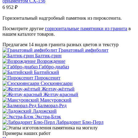
орнаментом СХ-156
6 952
₽
Горизонтальный надгробный памятник из пироксенита.
Посмотрите другие
горизонтальные памятники из гранита
в
нашем каталоге товаров.
Предлагаем 14 видов гранита разных цветов и текстур
Гранатовый амфиболит
Балтик-грин
Возрождение
Габбро-диабаз
Балтийский
Пироксенит
Сюскюянсаари
Желтау-жёлтый
Желтау-красный
Мансуровский
Балморал-Ред
Ладожский
Экстра-Блэк
Лабрадорит Блю-Перл
Примеры наших работ