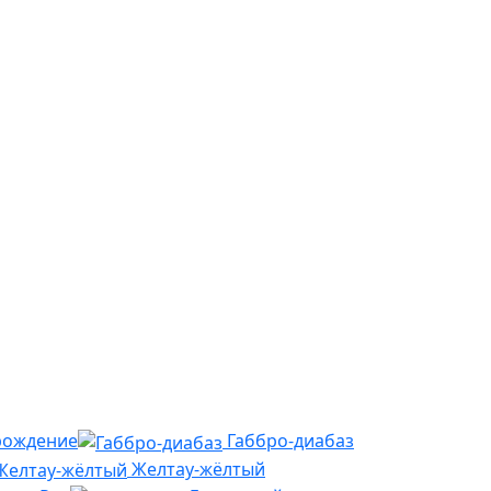
рождение
Габбро-диабаз
Желтау-жёлтый