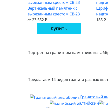
Вертикальный памятник с
Шрифт
вырезанным крестом СВ-23
надгр
23 552
₽
185
₽
от
Купить
Портрет на гранитном памятнике из габб
Предлагаем 14 видов гранита разных цвет
Гранатовый а
Балтийский