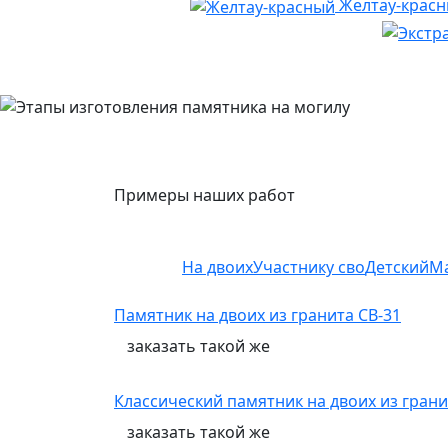
Желтау-крас
Примеры наших работ
На двоих
Участнику сво
Детский
М
Памятник на двоих из гранита СВ-31
заказать
такой же
Классический памятник на двоих из грани
заказать
такой же