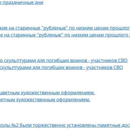
е праздничные дни
е на старинные "рубленые" по низким ценам прошлого 
скульптурами для погибших воинов - участников СВО
цветным художественным оформлением.