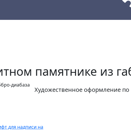
кции
Материалы
Наши работы
итном памятнике из га
Художественное оформление по 