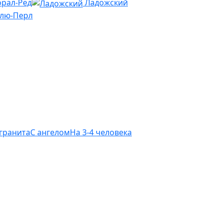
рал-Ред
Ладожский
Блю-Перл
 гранита
С ангелом
На 3-4 человека