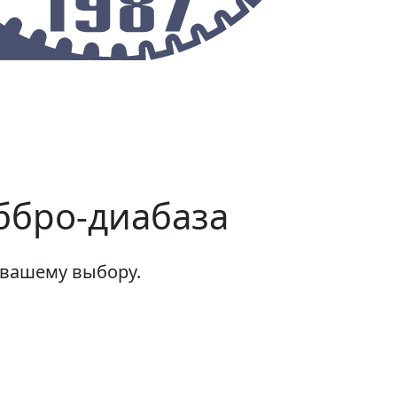
О предприятии
Контакты
ббро-диабаза
вашему выбору.