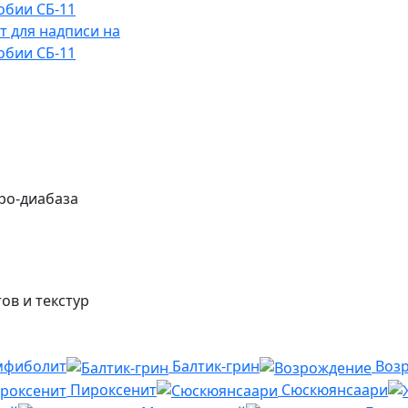
 для надписи на
обии СБ-11
ро-диабаза
ов и текстур
мфиболит
Балтик-грин
Воз
Пироксенит
Сюскюянсаари