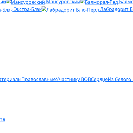
ный
Мансуровский
Балмо
Экстра-Блэк
Лабрадорит 
атериалы
Православные
Участнику ВОВ
Сердце
Из белого
та