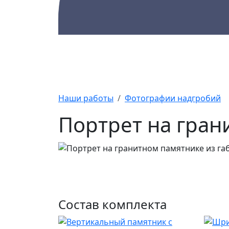
Каталог
Памятники
А
Наши работы
Фотографии надгробий
Портрет на гран
Состав комплекта