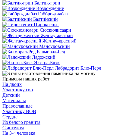
Балтик-грин
Возрождение
Габбро-диабаз
Балтийский
Пироксенит
Сюскюянсаари
Желтау-жёлтый
Желтау-красный
Мансуровский
Балморал-Ред
Ладожский
Экстра-Блэк
Лабрадорит Блю-Перл
Примеры наших работ
На двоих
Участнику сво
Детский
Материалы
Православные
Участнику ВОВ
Сердце
Из белого гранита
С ангелом
На 3-4 человека