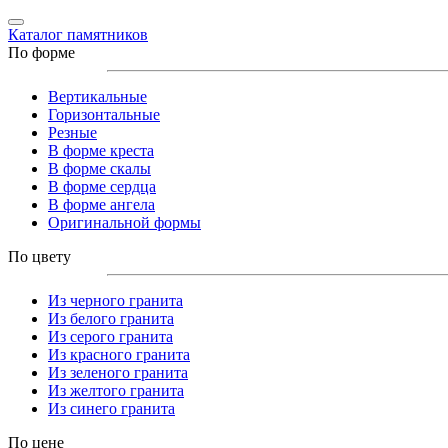
Каталог памятников
По форме
Вертикальные
Горизонтальные
Резные
В форме креста
В форме скалы
В форме сердца
В форме ангела
Оригинальной формы
По цвету
Из черного гранита
Из белого гранита
Из серого гранита
Из красного гранита
Из зеленого гранита
Из желтого гранита
Из синего гранита
По цене