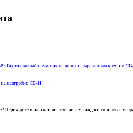
ита
Вертикальный памятник на двоих с вырезанным крестом СВ
на надгробии СБ-11
е? Переходите в наш каталог товаров. У каждого типового това