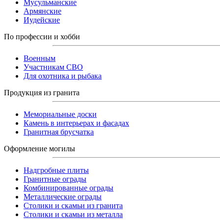
Мусульманские
Армянские
Иудейские
По профессии и хобби
Военным
Участникам СВО
Для охотника и рыбака
Продукция из гранита
Мемориальные доски
Камень в интерьерах и фасадах
Гранитная брусчатка
Оформление могилы
Надгробные плиты
Гранитные ограды
Комбинированные ограды
Металлические ограды
Столики и скамьи из гранита
Столики и скамьи из металла