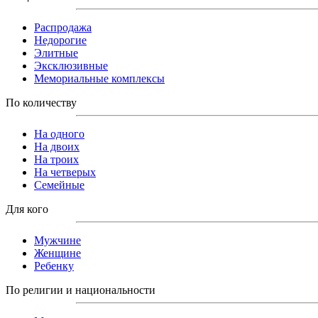
Распродажа
Недорогие
Элитные
Эксклюзивные
Мемориальные комплексы
По количеству
На одного
На двоих
На троих
На четверых
Семейные
Для кого
Мужчине
Женщине
Ребенку
По религии и национальности