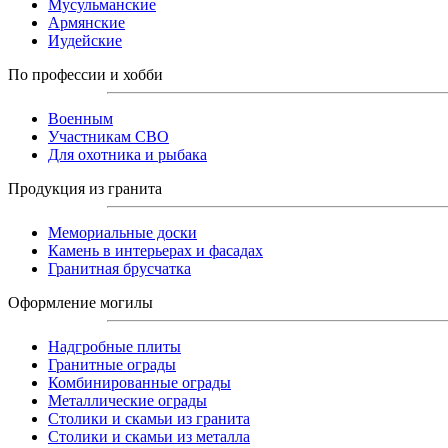
Мусульманские
Армянские
Иудейские
По профессии и хобби
Военным
Участникам СВО
Для охотника и рыбака
Продукция из гранита
Мемориальные доски
Камень в интерьерах и фасадах
Гранитная брусчатка
Оформление могилы
Надгробные плиты
Гранитные ограды
Комбинированные ограды
Металлические ограды
Столики и скамьи из гранита
Столики и скамьи из металла