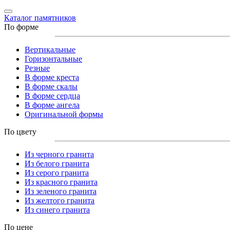
Каталог памятников
По форме
Вертикальные
Горизонтальные
Резные
В форме креста
В форме скалы
В форме сердца
В форме ангела
Оригинальной формы
По цвету
Из черного гранита
Из белого гранита
Из серого гранита
Из красного гранита
Из зеленого гранита
Из желтого гранита
Из синего гранита
По цене