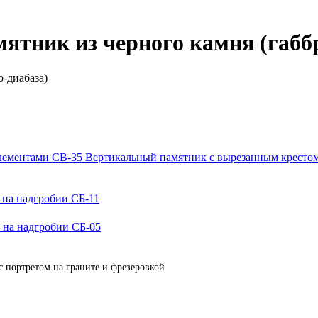
тник из черного камня (габбр
Вертикальный памятник с вырезанным кресто
на надгробии СБ-11
 на надгробии СБ-05
с портретом на граните и фрезеровкой