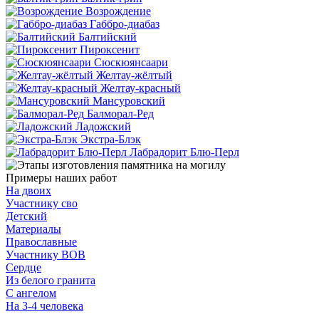
Возрождение
Габбро-диабаз
Балтийский
Пироксенит
Сюскюянсаари
Желтау-жёлтый
Желтау-красный
Мансуровский
Балморал-Ред
Ладожский
Экстра-Блэк
Лабрадорит Блю-Перл
Примеры наших работ
На двоих
Участнику сво
Детский
Материалы
Православные
Участнику ВОВ
Сердце
Из белого гранита
С ангелом
На 3-4 человека