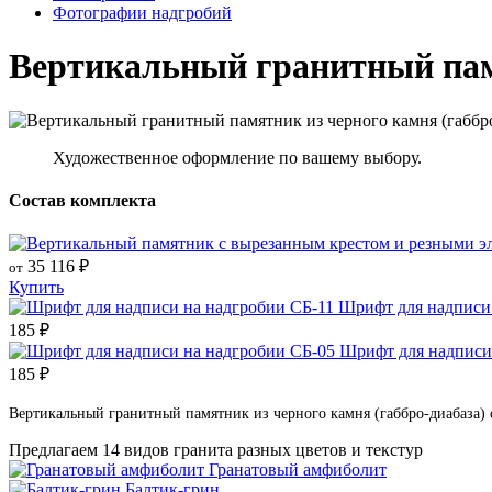
Фотографии надгробий
Вертикальный гранитный памя
Художественное оформление по вашему выбору.
Состав комплекта
35 116
₽
от
Купить
Шрифт для надписи 
185
₽
Шрифт для надписи
185
₽
Вертикальный гранитный памятник из черного камня (габбро-диабаза) 
Предлагаем 14 видов гранита разных цветов и текстур
Гранатовый амфиболит
Балтик-грин