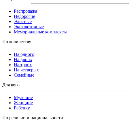
Распродажа
Недорогие
Элитные
Эксклюзивные
Мемориальные комплексы
По количеству
На одного
На двоих
На троих
На четверых
Семейные
Для кого
Мужчине
Женщине
Ребенку
По религии и национальности