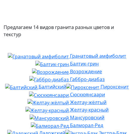
Предлагаем 14 видов гранита разных цветов и
текстур
Гранатовый амфиболит
Балтик-грин
Возрождение
Габбро-диабаз
Балтийский
Пироксенит
Сюскюянсаари
Желтау-жёлтый
Желтау-красный
Мансуровский
Балморал-Ред
Ладожский
Экстра-Блэк