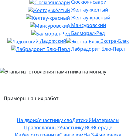
Сюскюянсаари
Желтау-жёлтый
Желтау-красный
Мансуровский
Балморал-Ред
Ладожский
Экстра-Блэк
Лабрадорит Блю-Перл
Примеры наших работ
На двоих
Участнику сво
Детский
Материалы
Православные
Участнику ВОВ
Сердце
Из белого гранита
С ангелом
На 3-4 человека