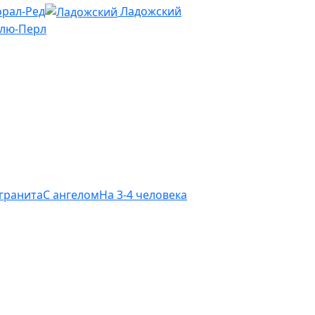
рал-Ред
Ладожский
Блю-Перл
 гранита
С ангелом
На 3-4 человека