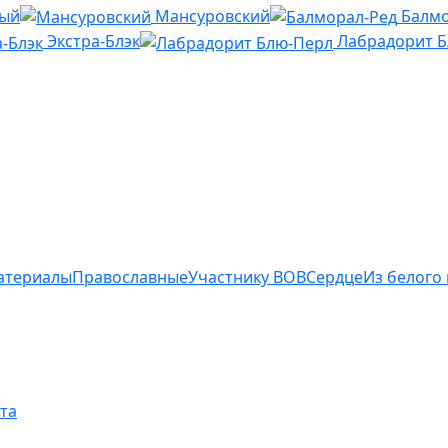
ный
Мансуровский
Балмо
Экстра-Блэк
Лабрадорит 
атериалы
Православные
Участнику ВОВ
Сердце
Из белого
та