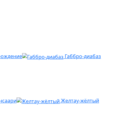
рождение
Габбро-диабаз
нсаари
Желтау-жёлтый