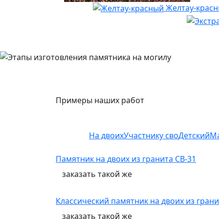
Желтау-крас
Примеры наших работ
На двоих
Участнику сво
Детский
М
Памятник на двоих из гранита СВ-31
заказать
такой же
Классический памятник на двоих из грани
заказать
такой же