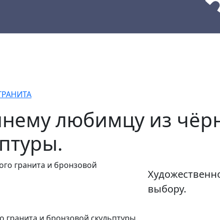
кции
Материалы
Наши работы
ГРАНИТА
нему любимцу из чёрн
птуры.
Художественн
выбору.
 гранита и бронзовой скульптуры.