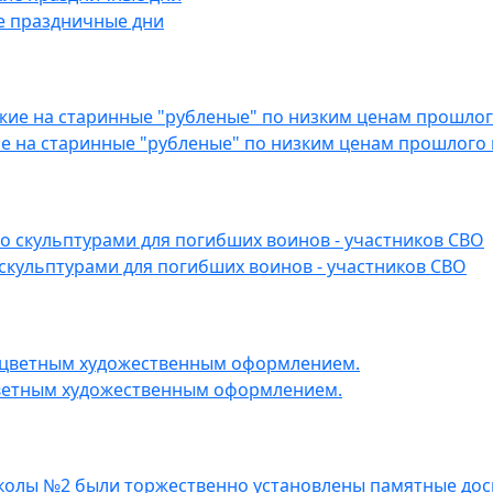
е праздничные дни
е на старинные "рубленые" по низким ценам прошлого 
скульптурами для погибших воинов - участников СВО
цветным художественным оформлением.