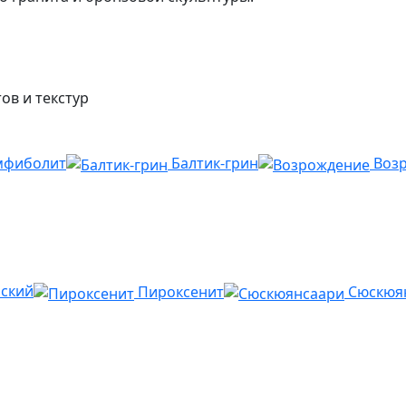
ов и текстур
мфиболит
Балтик-грин
Воз
йский
Пироксенит
Сюскюя