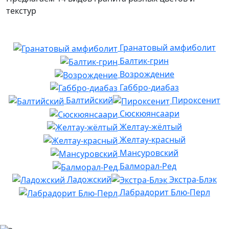
текстур
Гранатовый амфиболит
Балтик-грин
Возрождение
Габбро-диабаз
Балтийский
Пироксенит
Сюскюянсаари
Желтау-жёлтый
Желтау-красный
Мансуровский
Балморал-Ред
Ладожский
Экстра-Блэк
Лабрадорит Блю-Перл