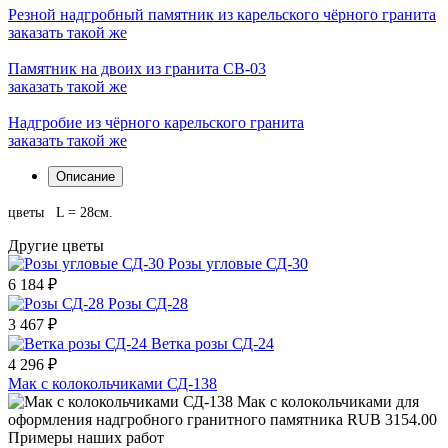
Резной надгробный памятник из карельского чёрного гранита
заказать
такой же
Памятник на двоих из гранита СВ-03
заказать
такой же
Надгробие из чёрного карельского гранита
заказать
такой же
Описание
цветы L = 28см.
Другие цветы
Розы угловые СД-30
6 184
₽
Розы СД-28
3 467
₽
Ветка розы СД-24
4 296
₽
Мак с колокольчиками СД-138
Мак с колокольчиками для
оформления надгробного гранитного памятника
RUB
3154.00
Примеры наших работ