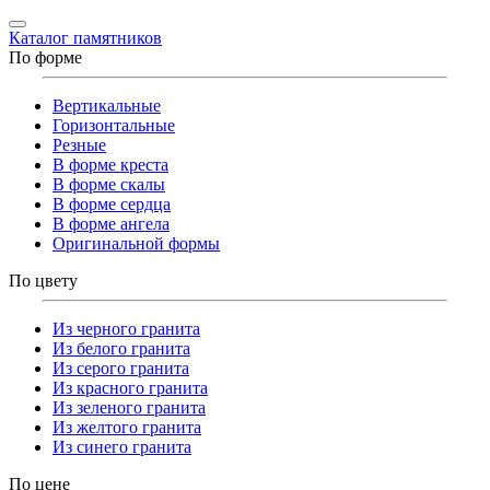
Каталог памятников
По форме
Вертикальные
Горизонтальные
Резные
В форме креста
В форме скалы
В форме сердца
В форме ангела
Оригинальной формы
По цвету
Из черного гранита
Из белого гранита
Из серого гранита
Из красного гранита
Из зеленого гранита
Из желтого гранита
Из синего гранита
По цене