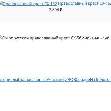
Православный крест СХ-15
2 894
₽
Христианский 
атериалы
Православные
Участнику ВОВ
Сердце
Из белого