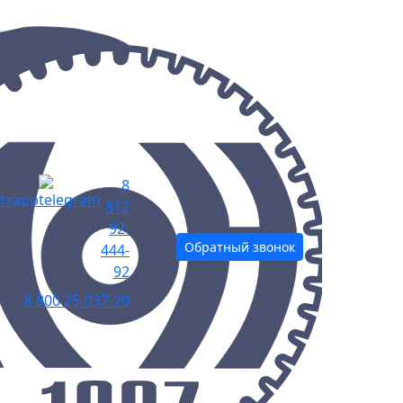
8
812
92-
Обратный звонок
444-
92
8 800 25-037-20