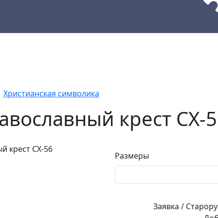
кции
Материалы
Наши работы
Христианская символика
авославный крест СХ-5
Размеры
Заявка / Старор