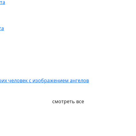
та
та
воих человек с изображением ангелов
смотреть все