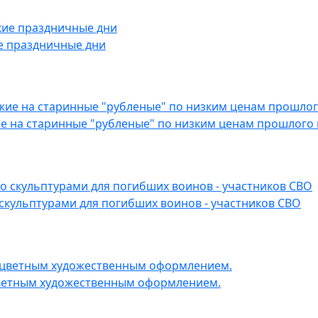
е праздничные дни
е на старинные "рубленые" по низким ценам прошлого 
скульптурами для погибших воинов - участников СВО
цветным художественным оформлением.