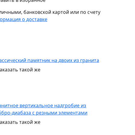
авить в избранное
личными,
банковской картой или по счету
ормация о доставке
ассический памятник на двоих из гранита
заказать
такой же
анитное вертикальное надгробие из
ббро-диабаза с резными элементами
заказать
такой же