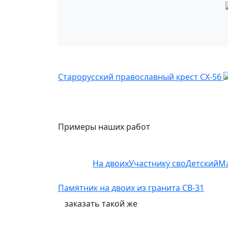
Старорусский православный крест СХ-56
Примеры наших работ
На двоих
Участнику сво
Детский
М
Памятник на двоих из гранита СВ-31
заказать
такой же