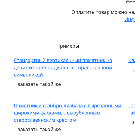
Доб
Оплатить товар можно
на
Инф
Примеры
Стандартный вертикальный памятник на
Кл
двоих из габбро-диабаза с православной
символикой
заказать
такой же
з
Памятник из габбро-диабаза с вырезанными
Гр
широкими фасками, с вырубленным
га
старославянским крестом
заказать
такой же