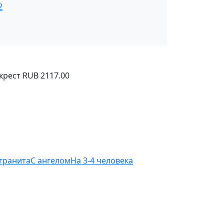
2
крест
RUB
2117.00
 гранита
С ангелом
На 3-4 человека