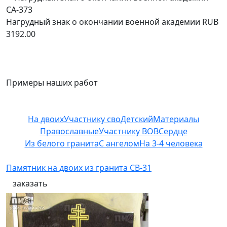
Нагрудный знак о окончании военной академии
RUB
3192.00
Примеры наших работ
На двоих
Участнику сво
Детский
Материалы
Православные
Участнику ВОВ
Сердце
Из белого гранита
С ангелом
На 3-4 человека
Памятник на двоих из гранита СВ-31
заказать