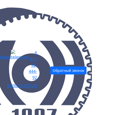
8
812
92-
Обратный звонок
444-
92
8 800 25-037-20