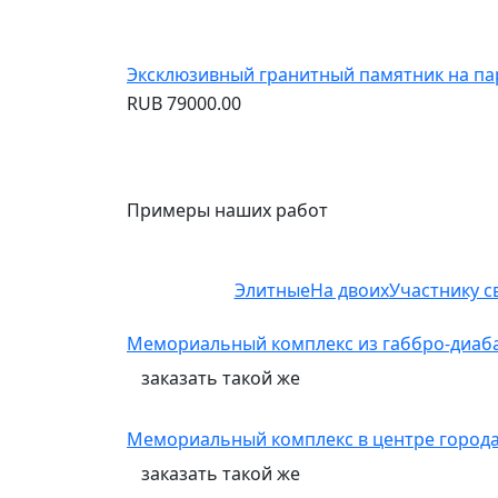
Эксклюзивный гранитный памятник на п
RUB
79000.00
Примеры наших работ
Элитные
На двоих
Участнику с
Мемориальный комплекс из габбро-диаб
заказать
такой же
Мемориальный комплекс в центре города 
заказать
такой же