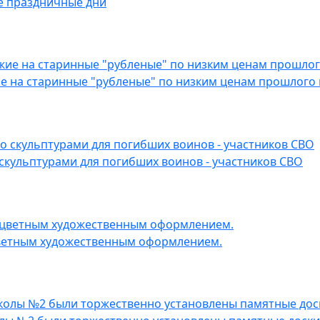
е праздничные дни
е на старинные "рубленые" по низким ценам прошлого 
скульптурами для погибших воинов - участников СВО
цветным художественным оформлением.