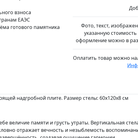
Доб
ьного взноса
странам ЕАЭС
Фото, текст, изображе
иёма готового памятника
указанную стоимость 
оформление можно в разд
Оплатить товар можно
на
Инф
ящей надгробной плите. Размер стелы: 60х120х8 см
е величие памяти и грусть утраты. Вертикальная стела
ловно отражает вечность и незыблемость воспоминаний
и завершённость, создавая ощущение гармонии.