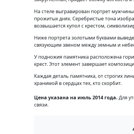
На стеле выгравирован портрет мужчины.
прожитых днях. Серебристые тона изобр
возвышается купол с крестом, символизи
Ниже портрета золотыми буквами выведен
связующим звеном между земным и небесн
У подножия памятника расположена гориз
крест. Этот элемент завершает композиц
Каждая деталь памятника, от строгих ли
хранимой в сердцах тех, кто скорбит.
Цена указана на июль 2014 года.
Для ут
связи.