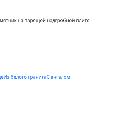
це
Из белого гранита
С ангелом