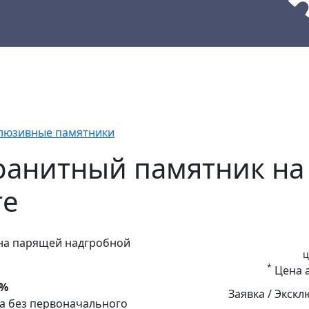
кции
Материалы
Наши работы
люзивные памятники
ранитный памятник на
те
ц
*
Цена а
0%
Заявка / Экск
да без первоначального