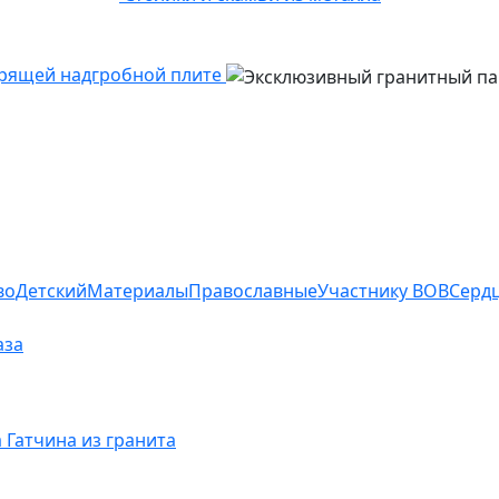
арящей надгробной плите
во
Детский
Материалы
Православные
Участнику ВОВ
Серд
аза
Гатчина из гранита