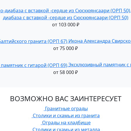
диабаза с вставкой -сердце из Сюскюянсаари (ОРП 50)
от
103 000
₽
Икона Александра Свирског
от
75 000
₽
Эксклюзивный памятник с 
от
58 000
₽
ВОЗМОЖНО ВАС ЗАИНТЕРЕСУЕТ
Гранитные ограды
Столики и скамьи из гранита
Ограды на кладбище
Столики и скамьи из металла