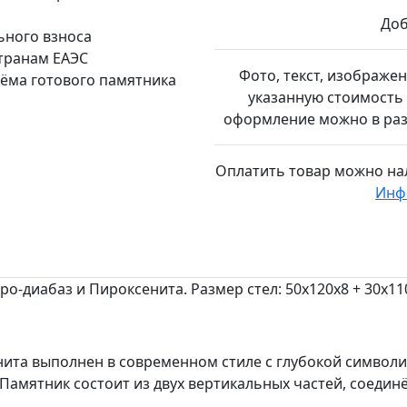
Доб
ьного взноса
странам ЕАЭС
Фото, текст, изображе
иёма готового памятника
указанную стоимость 
оформление можно в разд
Оплатить товар можно
на
Инф
о-диабаз и Пироксенита. Размер стел: 50х120х8 + 30х11
анита выполнен в современном стиле с глубокой символ
 Памятник состоит из двух вертикальных частей, соеди
.