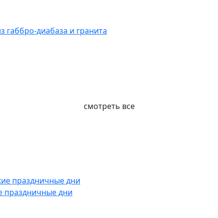
 габбро-диабаза и гранита
смотреть все
е праздничные дни