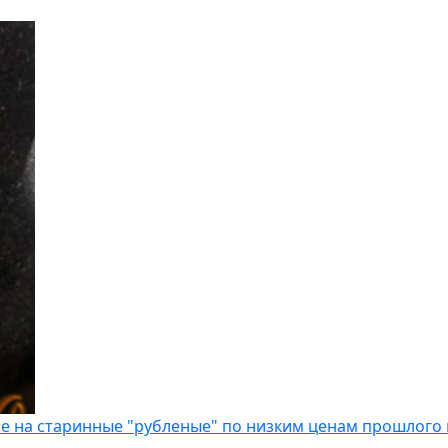
е на старинные "рубленые" по низким ценам прошлого 