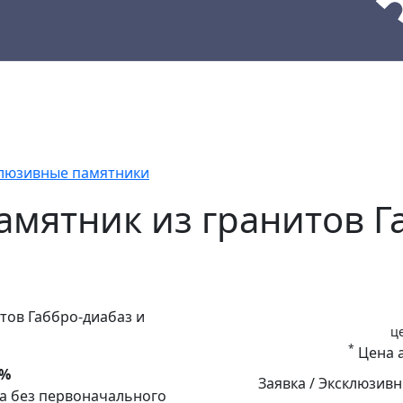
кции
Материалы
Наши работы
люзивные памятники
мятник из гранитов Г
ц
*
Цена а
0%
Заявка / Эксклюзив
да без первоначального