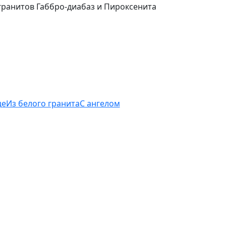
це
Из белого гранита
С ангелом