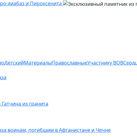
ро-диабаз и Пироксенита
во
Детский
Материалы
Православные
Участнику ВОВ
Серд
аза
Гатчина из гранита
за воинам, погибшим в Афганистане и Чечне