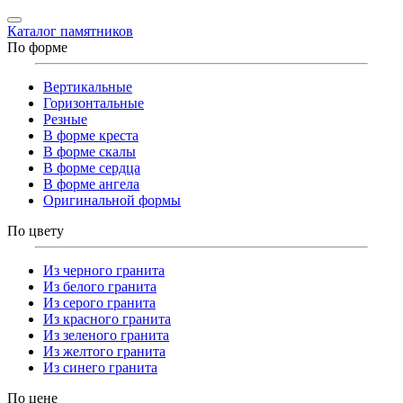
Каталог памятников
По форме
Вертикальные
Горизонтальные
Резные
В форме креста
В форме скалы
В форме сердца
В форме ангела
Оригинальной формы
По цвету
Из черного гранита
Из белого гранита
Из серого гранита
Из красного гранита
Из зеленого гранита
Из желтого гранита
Из синего гранита
По цене