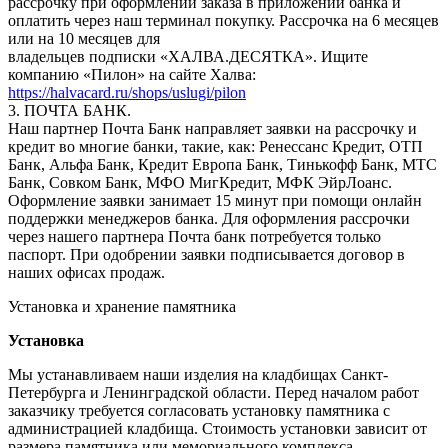
рассрочку при оформлении заказа в приложении банка и
оплатить через наш терминал покупку. Рассрочка на 6 месяцев
или на 10 месяцев для
владельцев подписки «ХАЛВА.ДЕСЯТКА». Ищите
компанию «Пилон» на сайте Халва:
https://halvacard.ru/shops/uslugi/pilon
3. ПОЧТА БАНК.
Наш партнер Почта Банк направляет заявки на рассрочку и
кредит во многие банки, такие, как: Ренессанс Кредит, ОТП
Банк, Альфа Банк, Кредит Европа Банк, Тинькофф Банк, МТС
Банк, Совком Банк, МФО МигКредит, МФК ЭйрЛоанс.
Оформление заявки занимает 15 минут при помощи онлайн
поддержки менеджеров банка. Для оформления рассрочки
через нашего партнера Почта банк потребуется только
паспорт. При одобрении заявки подписывается договор в
наших офисах продаж.
Установка и хранение памятника
Установка
Мы устанавливаем наши изделия на кладбищах Санкт-
Петербурга и Ленинградской области. Перед началом работ
заказчику требуется согласовать установку памятника с
администрацией кладбища. Стоимость установки зависит от
размера памятника или мемориального комплекса.