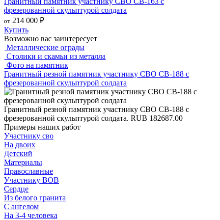
Гранитный памятник участнику СВО СВ-163 с
фрезерованной скульптурой солдата
214 000
₽
от
Купить
Возможно вас заинтересует
Металлические ограды
Столики и скамьи из металла
Фото на памятник
Гранитный резной памятник участнику СВО СВ-188 с
фрезерованной скульптурой солдата
Гранитный резной памятник участнику СВО СВ-188 с
фрезерованной скульптурой солдата.
RUB
182687.00
Примеры наших работ
Участнику сво
На двоих
Детский
Материалы
Православные
Участнику ВОВ
Сердце
Из белого гранита
С ангелом
На 3-4 человека