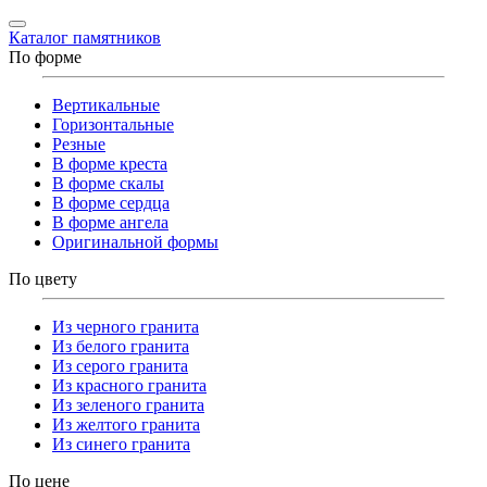
Каталог памятников
По форме
Вертикальные
Горизонтальные
Резные
В форме креста
В форме скалы
В форме сердца
В форме ангела
Оригинальной формы
По цвету
Из черного гранита
Из белого гранита
Из серого гранита
Из красного гранита
Из зеленого гранита
Из желтого гранита
Из синего гранита
По цене