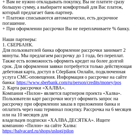
+ Вам не нужно откладывать покупку, Вы не платите сразу
большую сумму, а выбираете комфортный для Вас платеж,
который предлагает банк-партнер.
+ Платежи списываются автоматически, есть досрочное
погашение.
+ При оформлении рассрочки Вы не переплачиваете % банку.
Наши партнеры:
1. СБЕРБАНК.
Для пользователей банка оформление рассрочки занимает 2
минуты. Мы предлагаем рассрочку до 1 года, без переплат.
Также есть возможность оформить кредит на более долгий
срок. Для оформления заявки потребуется только действующая
дебетовая карта, доступ в СберБанк Онлайн, подключенная
услуга СМС-оповещения. Информация о рассрочке на сайте
банка:
https://www.sberbank.com/ru/person/credits/money/pos
2. Карта рассрочки «ХАЛВА».
Компания «Пилон» является партнером проекта «Халва».
Пользователи карт рассрочки могут оформить запрос на
рассрочку при оформлении заказа в приложении банка и
оплатить через наш терминал покупку. Рассрочка на 6 месяцев
или на 10 месяцев для
владельцев подписки «ХАЛВА.ДЕСЯТКА». Ищите
компанию «Пилон» на сайте Халва:
https://halvacard.ru/shops/uslugi/pilon