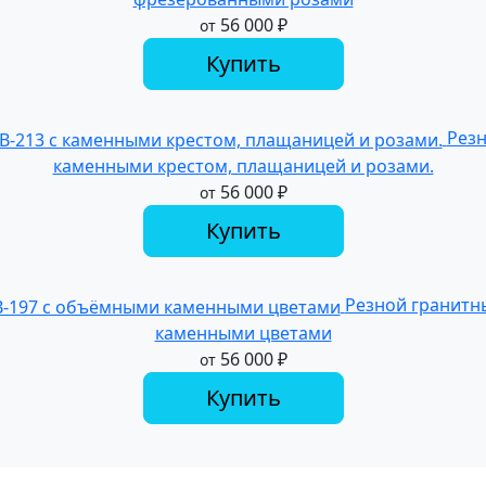
56 000
₽
от
Купить
Резн
каменными крестом, плащаницей и розами.
56 000
₽
от
Купить
Резной гранитн
каменными цветами
56 000
₽
от
Купить