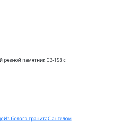
й резной памятник СВ-158 с
це
Из белого гранита
С ангелом