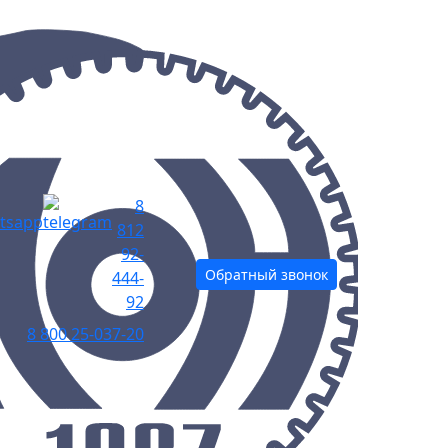
8
812
92-
Обратный звонок
444-
92
8 800 25-037-20