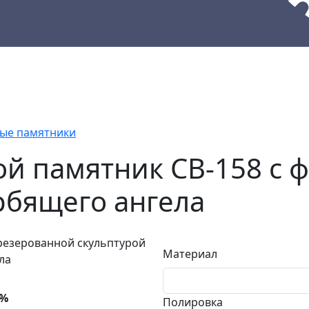
кции
Материалы
Наши работы
ые памятники
й памятник СВ-158 с 
рбящего ангела
Материал
0%
Полировка