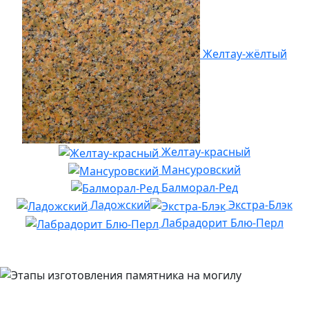
Желтау-жёлтый
Желтау-красный
Мансуровский
Балморал-Ред
Ладожский
Экстра-Блэк
Лабрадорит Блю-Перл