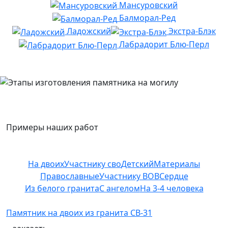
Мансуровский
Балморал-Ред
Ладожский
Экстра-Блэк
Лабрадорит Блю-Перл
Примеры наших работ
На двоих
Участнику сво
Детский
Материалы
Православные
Участнику ВОВ
Сердце
Из белого гранита
С ангелом
На 3-4 человека
Памятник на двоих из гранита СВ-31