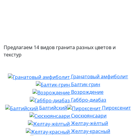
Предлагаем 14 видов гранита разных цветов и
текстур
Гранатовый амфиболит
Балтик-грин
Возрождение
Габбро-диабаз
Балтийский
Пироксенит
Сюскюянсаари
Желтау-жёлтый
Желтау-красный