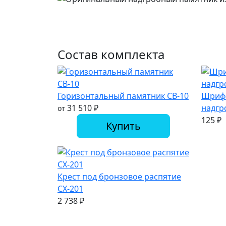
Состав комплекта
Горизонтальный памятник СВ-10
Шрифт
31 510
₽
надгр
от
125
₽
Купить
Крест под бронзовое распятие
СХ-201
2 738
₽