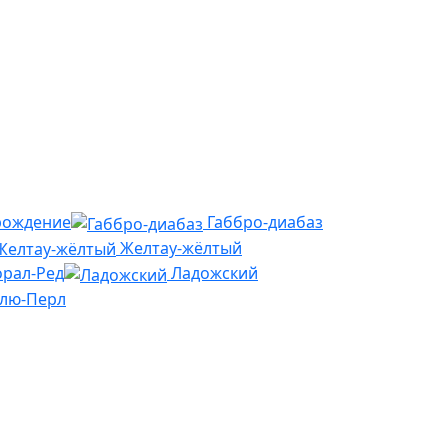
рождение
Габбро-диабаз
Желтау-жёлтый
рал-Ред
Ладожский
Блю-Перл