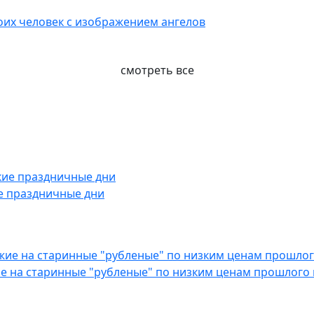
воих человек с изображением ангелов
смотреть все
е праздничные дни
е на старинные "рубленые" по низким ценам прошлого 