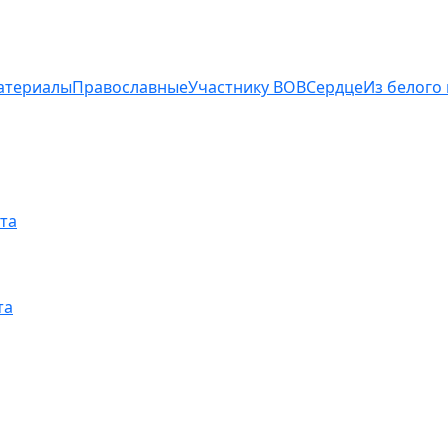
атериалы
Православные
Участнику ВОВ
Сердце
Из белого
та
та