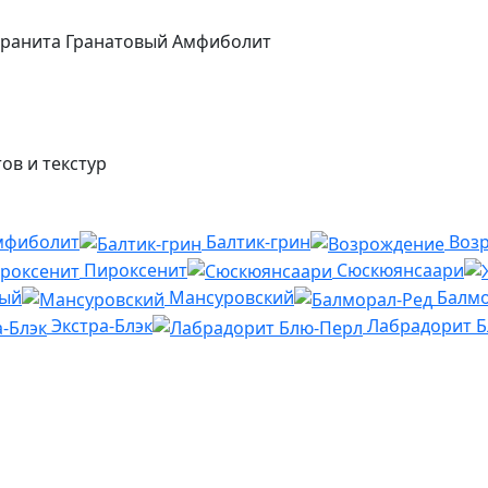
гранита Гранатовый Амфиболит
ов и текстур
мфиболит
Балтик-грин
Воз
Пироксенит
Сюскюянсаари
ный
Мансуровский
Балмо
Экстра-Блэк
Лабрадорит 