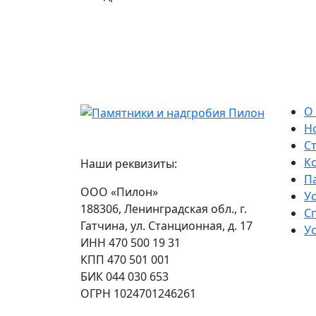
О
Н
С
К
Наши реквизиты:
П
ООО «Пилон»
У
188306, Ленинградская обл., г.
С
Гатчина, ул. Станционная, д. 17
Ус
ИНН 470 500 19 31
КПП 470 501 001
БИК 044 030 653
ОГРН 1024701246261