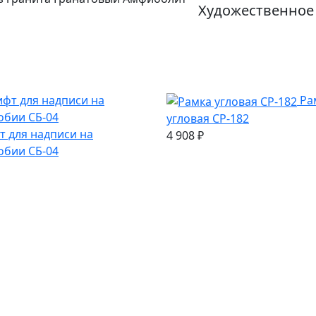
Художественное
Ра
угловая СР-182
 для надписи на
4 908
₽
обии СБ-04