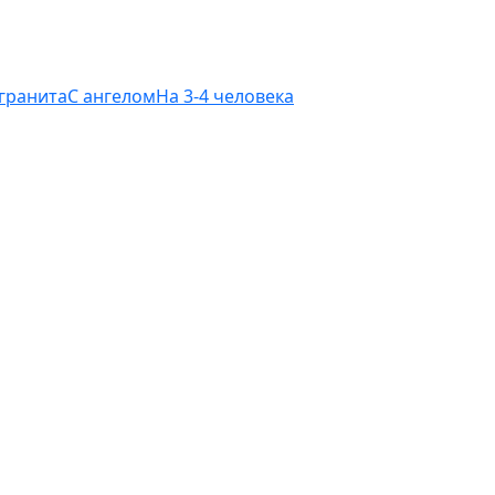
 гранита
С ангелом
На 3-4 человека