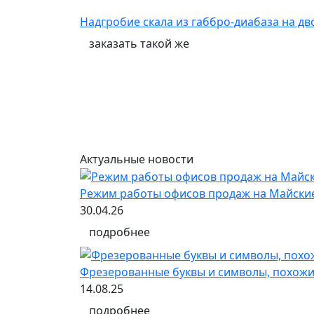
Надгробие скала из габбро-диабаза на д
заказать
такой же
Актуальные новости
Режим работы офисов продаж на Майски
30.04.26
подробнее
Фрезерованные буквы и символы, похожи
14.08.25
подробнее