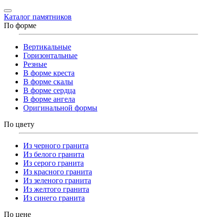
Каталог памятников
По форме
Вертикальные
Горизонтальные
Резные
В форме креста
В форме скалы
В форме сердца
В форме ангела
Оригинальной формы
По цвету
Из черного гранита
Из белого гранита
Из серого гранита
Из красного гранита
Из зеленого гранита
Из желтого гранита
Из синего гранита
По цене