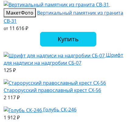
Макет
Фото
Вертикальный памятник из гранита
СВ-31
11 616
₽
от
Купить
Шрифт
для надписи на надгробии СБ-07
125
₽
Старорусский православный крест СХ-56
2 117
₽
Голубь СК-246
1 912
₽