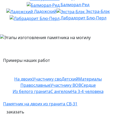
Балморал-Ред
Ладожский
Экстра-Блэк
Лабрадорит Блю-Перл
Примеры наших работ
На двоих
Участнику сво
Детский
Материалы
Православные
Участнику ВОВ
Сердце
Из белого гранита
С ангелом
На 3-4 человека
Памятник на двоих из гранита СВ-31
заказать