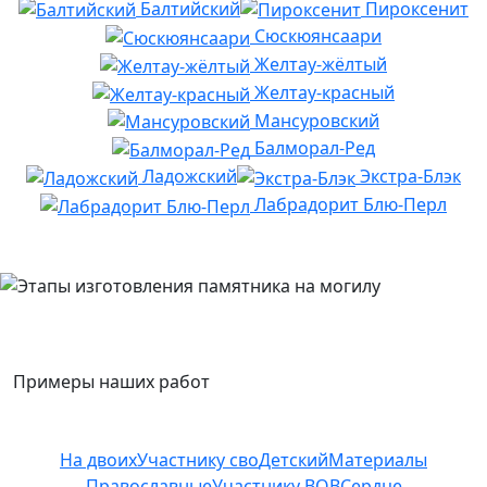
Балтийский
Пироксенит
Сюскюянсаари
Желтау-жёлтый
Желтау-красный
Мансуровский
Балморал-Ред
Ладожский
Экстра-Блэк
Лабрадорит Блю-Перл
Примеры наших работ
На двоих
Участнику сво
Детский
Материалы
Православные
Участнику ВОВ
Сердце