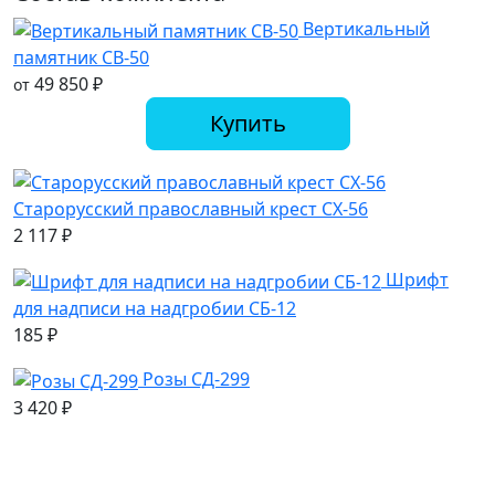
Вертикальный
памятник СВ-50
49 850
₽
от
Купить
Старорусский православный крест СХ-56
2 117
₽
Шрифт
для надписи на надгробии СБ-12
185
₽
Розы СД-299
3 420
₽